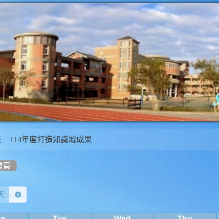
畫
114年度打造知識城成果
首頁
ndar
天
n
Tue
Wed
Thu