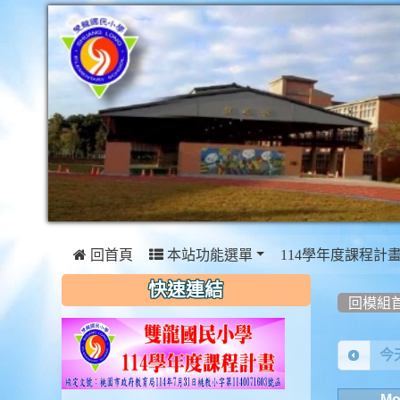
 回首頁
本站功能選單
114學年度課程計
:::
:::
:::
快速連結
回模組
Cale
今
Mo