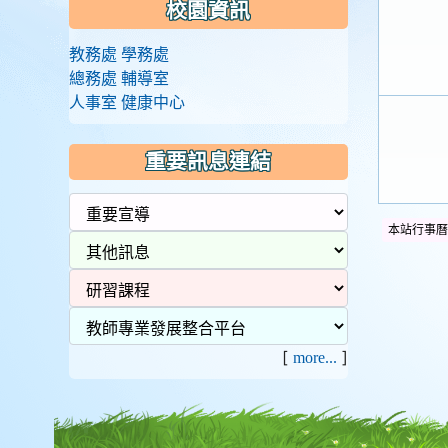
校園資訊
教務處
學務處
總務處
輔導室
人事室
健康中心
重要訊息連結
本站行事曆
[
]
more...