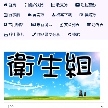
首頁
關於我們
收支簿
活動剪影
行事曆
留言簿
檔案下載
聯絡簿
常用網站
最新消息
文章列表
功課表
線上影片
作品繳交分享
連結