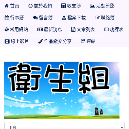
首頁
關於我們
收支簿
活動剪影
行事曆
留言簿
檔案下載
聯絡簿
常用網站
最新消息
文章列表
功課表
線上影片
作品繳交分享
連結