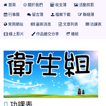
首頁
關於我們
收支簿
活動剪影
行事曆
留言簿
檔案下載
聯絡簿
常用網站
最新消息
文章列表
功課表
線上影片
作品繳交分享
連結

功課表