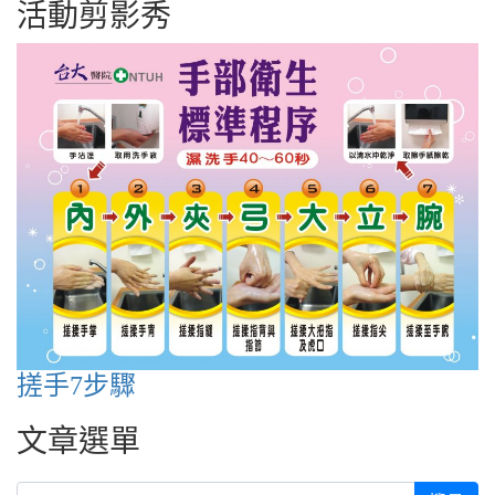
活動剪影秀
搓手7步驟
文章選單