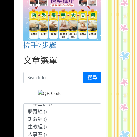
搓手7步驟
文章選單
搜尋